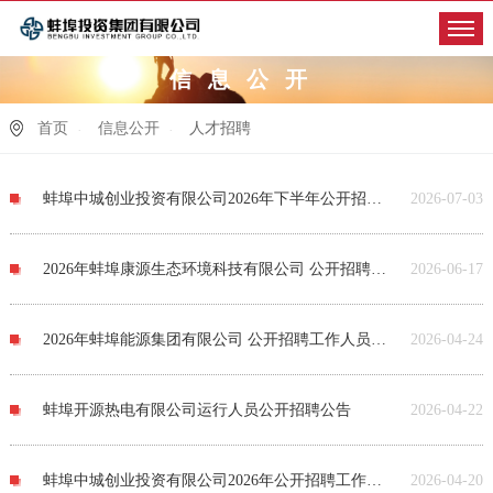
信息公开
首页
信息公开
人才招聘
蚌埠中城创业投资有限公司2026年下半年公开招聘工作人员公告
2026-07-03
2026年蚌埠康源生态环境科技有限公司 公开招聘工作人员公告
2026-06-17
2026年蚌埠能源集团有限公司 公开招聘工作人员公告
2026-04-24
蚌埠开源热电有限公司运行人员公开招聘公告
2026-04-22
蚌埠中城创业投资有限公司2026年公开招聘工作人员公告
2026-04-20