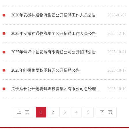
2026年安徽神通物流集团公开招聘工作人员公告
2026-01-07
2025年安徽神通物流集团公开招聘工作人员公告
2025-12-10
2025年蚌埠中创发展有限责任公司公开招聘公告
2025-10-21
2025年蚌投集团秋季校园公开招聘公告
2025-10-17
关于延长公开选聘蚌埠投资集团有限公司总经理报名时间的公告
2025-10-10
上一页
1
2
3
4
5
下一页