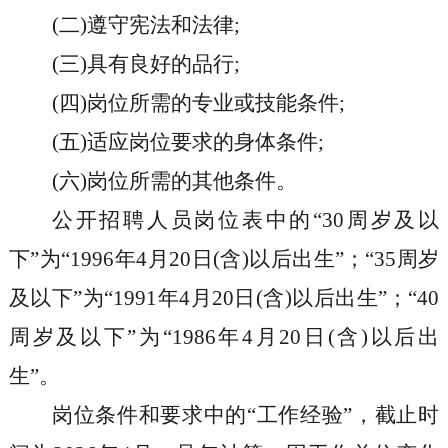
(
二
)
遵守宪法和法律
;
(
三
)
具有良好的品行
;
(
四
)
岗位所需的专业或技能条件
;
(
五
)
适应岗位要求的身体条件
;
(
六
)
岗位所需的其他条件。
公开招聘人员岗位表中的
“30
周岁及以
下
”
为
“1996
年
4
月
20
日
(
含
)
以后出生
”
；
“35
周岁
及以下
”
为
“1991
年
4
月
20
日
(
含
)
以后出生
”
；
“40
周岁及以下
”
为
“1986
年
4
月
20
日
(
含
)
以后出
生
”
。
岗位条件和要求中的
“
工作经验
”
，截止时