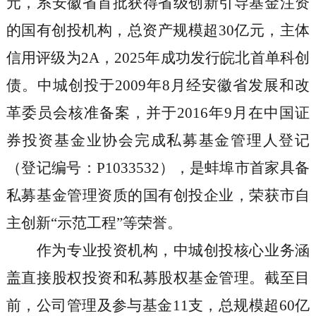
元，系安徽省首批获得省级创新引导基金注资
的国有创投机构，总资产规模超
30
亿元，主体
信用评级为
2A
，
2025
年成功发行皖北首单科创
债。中城创投于
2009
年
8
月经安徽省发展和改
革委员会核准备案，并于
2016
年
9
月在中国证
券投资基金业协会完成私募基金管理人登记
（登记编号：
P1033532
），是蚌埠市首家具备
私募基金管理资质的国有创投企业，荣获市自
主创新
“
示范工程
”
等荣誉。
作为专业投资机构，中城创投核心业务涵
盖直接股权投资和私募股权基金管理。截至目
前，公司管理及参与基金
11
支，总规模超
60
亿