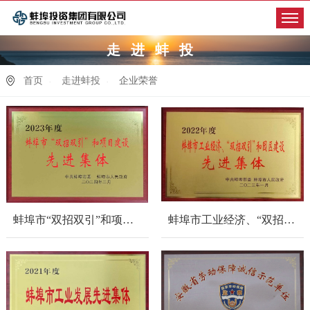
走进蚌投
首页
走进蚌投
企业荣誉
蚌埠市“双招双引”和项目建设先进集体
蚌埠市工业经济、“双招双引”和园区建设先进集体