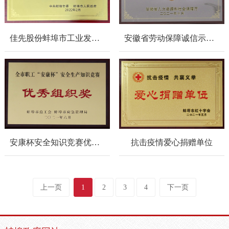
佳先股份蚌埠市工业发展先进集体
安徽省劳动保障诚信示范单位
安康杯安全知识竞赛优秀组织奖
抗击疫情爱心捐赠单位
上一页
1
2
3
4
下一页