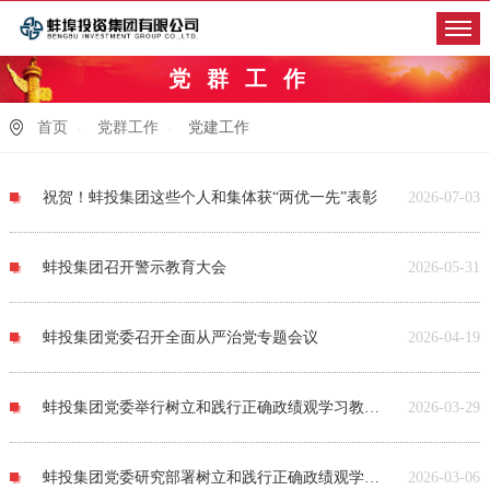
党群工作
首页
党群工作
党建工作
祝贺！蚌投集团这些个人和集体获“两优一先”表彰
2026-07-03
蚌投集团召开警示教育大会
2026-05-31
蚌投集团党委召开全面从严治党专题会议
2026-04-19
蚌投集团党委举行树立和践行正确政绩观学习教育读书班
2026-03-29
蚌投集团党委研究部署树立和践行正确政绩观学习教育工作
2026-03-06