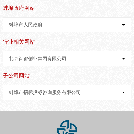
蚌埠政府网站
蚌埠市人民政府
行业相关网站
北京首都创业集团有限公司
子公司网站
蚌埠市招标投标咨询服务有限公司