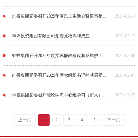
蚌投集团党委召开2025年度民主生活会暨巡察整改专题民主生活会
2026-02-14
蚌埠投资集团有限公司党委党校揭牌成立
2026-02-12
蚌投集团召开2025年度党风廉政建设和反腐败工作会议
2026-02-08
蚌投集团党委召开2025年度党组织书记抓基层党建工作述职评议会议
2026-02-07
蚌投集团党委召开理论学习中心组学习（扩大）会议
2025-12-23
上一页
1
2
3
4
5
下一页