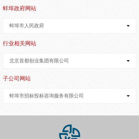
蚌埠政府网站
蚌埠市人民政府
行业相关网站
北京首都创业集团有限公司
子公司网站
蚌埠市招标投标咨询服务有限公司