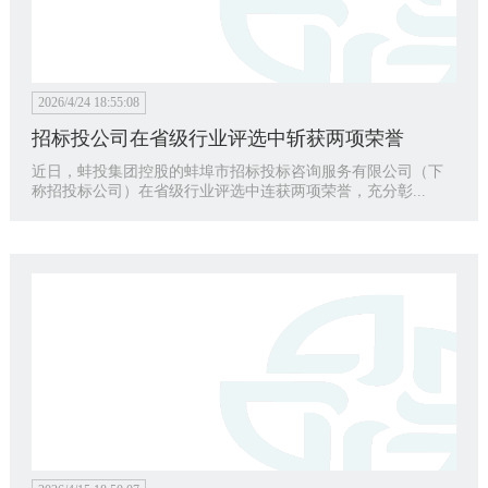
2026/4/24 18:55:08
招标投公司在省级行业评选中斩获两项荣誉
近日，蚌投集团控股的蚌埠市招标投标咨询服务有限公司（下
称招投标公司）在省级行业评选中连获两项荣誉，充分彰...