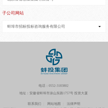
子公司网站
蚌埠市招标投标咨询服务有限公司
电话：0552-3183802
地址：安徽省蚌埠市涂山东路1757号 投资大厦
联系我们
网站地图
法律声明