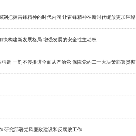
深刻把握雷锋精神的时代内涵 让雷锋精神在新时代绽放更加璀璨
加快构建新发展格局 增强发展的安全性主动权
强调 一刻不停推进全面从严治党 保障党的二十大决策部署贯彻
工作 研究部署党风廉政建设和反腐败工作