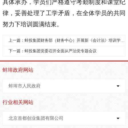
具体承办，学员们严格遵守考勤制度和课堂纪
律，妥善处理了工学矛盾，在全体学员的共同
努力下培训圆满结束。
上一篇：蚌投集团财务部（财务中心）开展新《会计法》培训学习
下一篇：蚌投集团党委召开全面从严治党专题会议
蚌埠政府网站
蚌埠市人民政府
行业相关网站
北京首都创业集团有限公司