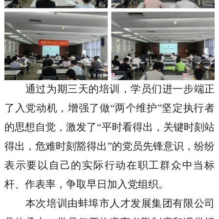
通过为期三天的培训，学员们进一步端正
了入党动机，增强了做“两个维护”坚定执行者
的思想自觉，激发了“平时看得出，关键时刻站
得出，危难时刻豁得出”的党员先锋意识，纷纷
表示要以自己的实际行动在职工群众中当标
杆、作表率，争取早日加入党组织。
本次培训由蚌埠市人才发展集团有限公司