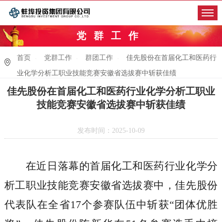
党群工作
首页
党群工作
群团工作
佳先股份在首届化工和医药行
业化学分析工职业技能竞赛安徽省选拔赛中斩获佳绩
佳先股份在首届化工和医药行业化学分析工职业
技能竞赛安徽省选拔赛中斩获佳绩
发布时间：2025-10-09
在近日落幕的首届化工和医药行业化学分
析工职业技能竞赛安徽省选拔赛中，佳先股份
代表队在全省
17个参赛队伍中斩获“团体优胜