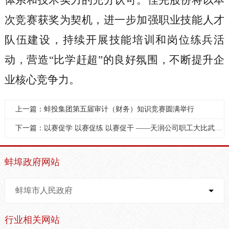
体系和技术实力的充分认可。佳先股份将以本
次竞赛获奖为契机，进一步加强职业技能人才
队伍建设，持续开展技能培训和岗位练兵活
动，营造
“比学赶超”的良好氛围，不断提升企
业核心竞争力。
上一篇：蚌投集团第五届审计（财务）知识竞赛圆满举行
下一篇：以赛促学 以赛促练 以赛促干 ——天润公司职工大比武活动简讯
蚌埠政府网站
蚌埠市人民政府
行业相关网站