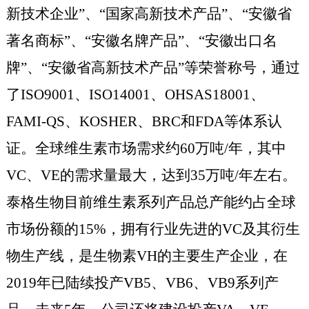
新技术企业
”
、
“
国家高新技术产品
”
、
“
安徽省
著名商标
”
、
“
安徽名牌产品
”
、
“
安徽出口名
牌
”
、
“
安徽省高新技术产品
”
等荣誉称号，通过
了
ISO9001
、
ISO14001
、
OHSAS18001
、
FAMI-QS
、
KOSHER
、
BRC
和
FDA
等体系认
证。全球维生素市场需求约
60
万吨
/
年，其中
VC
、
VE
的需求量最大，达到
35
万吨
/
年左右。
泰格生物目前维生素系列产品总产能约占全球
市场份额的
15%
，拥有行业先进的
VC
及其衍生
物生产线，是生物素
VH
的主要生产企业，在
2019
年已陆续投产
VB5
、
VB6
、
VB9
系列产